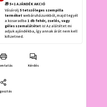
🎁 5+1 AJÁNDÉK AKCIÓ
Vásárolj
5 tetszőleges szempilla
terméket
webáruházunkból, majd tegyél
a kosaradba
1 db fehér, zselés, vagy
géles szemalátétet
is! Az alátétet mi
adjuk ajándékba, így annak árát nem kell
kifizetned.
omtatás
Kérdés
gosztás