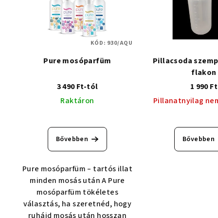
KÓD:
930/AQU
Pure mosóparfüm
Pillacsoda szempi
flakon
3 490 Ft-tól
1 990 Ft
Raktáron
Pillanatnyilag ne
Bővebben
Bővebben
Pure mosóparfüm – tartós illat
minden mosás után A Pure
mosóparfüm tökéletes
választás, ha szeretnéd, hogy
ruháid mosás után hosszan