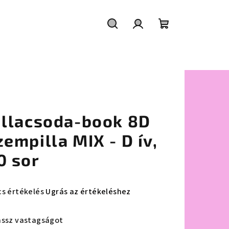
Keresés
Bejelentkezés
Kosár
illacsoda-book 8D
zempilla MIX - D ív,
0 sor
cs értékelés
Ugrás az értékeléshez
mék
agos
assz vastagságot
ékelése