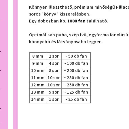
Könnyen illeszthető, prémium minőségű Pillac
soros "könyv" kiszerelésben.
Egy dobozban kb.
1000 fan
található.
Optimálisan puha, szép ívű, egyforma fanolású
könnyebb és látványosabb legyen.
ív, 1000 fan
8 mm
2 sor
~ 50 db fan
9 mm
4 sor
~ 100 db fan
ív, 1000 fan
10 mm
8 sor
~ 200 db fan
11 mm
10 sor
~ 250 db fan
12 mm
10 sor
~ 250 db fan
000 fan
13 mm
5 sor
~ 125 db fan
14 mm
1 sor
~ 25 db fan
ív, 1000 fan