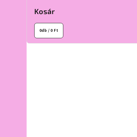
Kosár
0
db /
0 Ft