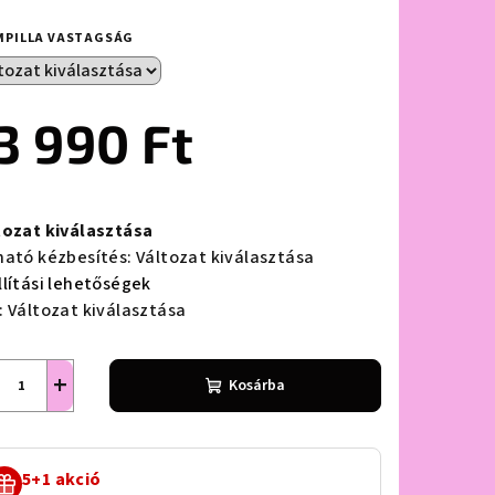
MPILLA VASTAGSÁG
lag.
3 990 Ft
ségár:
tozat kiválasztása
ható kézbesítés:
Változat kiválasztása
llítási lehetőségek
:
Változat kiválasztása
+
Kosárba
5+1 akció