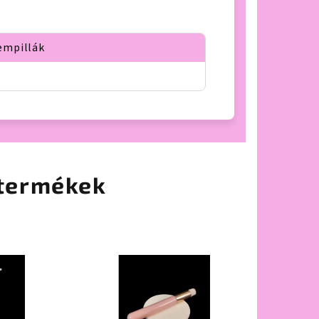
empillák
termékek