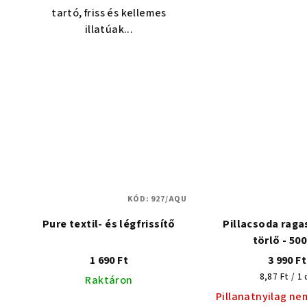
tartó, friss és kellemes
illatúak...
KÓD:
927/AQU
Pure textil- és légfrissítő
Pillacsoda raga
törlő - 500
1 690 Ft
3 990 Ft
Egységár:
8,87 Ft / 1 
Raktáron
Pillanatnyilag ne