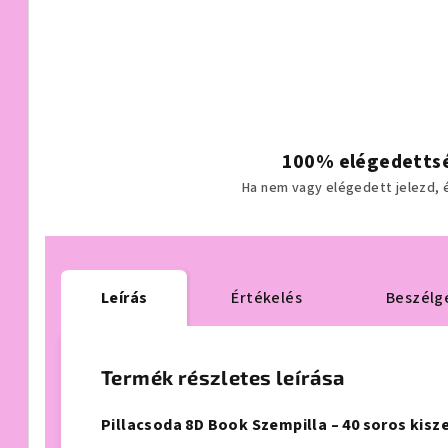
100% elégedettsé
Ha nem vagy elégedett jelezd, és
Leírás
Értékelés
Beszélg
Termék részletes leírása
Pillacsoda 8D Book Szempilla – 40 soros kisz