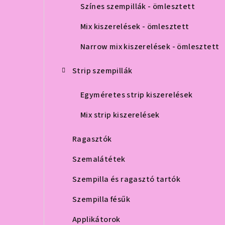
Színes szempillák - ömlesztett
Mix kiszerelések - ömlesztett
Narrow mix kiszerelések - ömlesztett
Strip szempillák
Egyméretes strip kiszerelések
Mix strip kiszerelések
Ragasztók
Szemalátétek
Szempilla és ragasztó tartók
Szempilla fésűk
Applikátorok