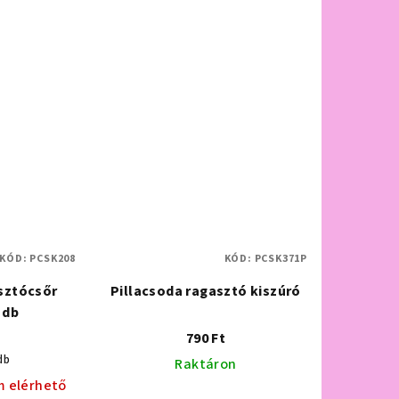
KÓD:
PCSK208
KÓD:
PCSK371P
sztócsőr
Pillacsoda ragasztó kiszúró
 db
790 Ft
db
Raktáron
m elérhető