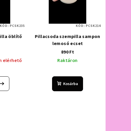
KÓD:
PCSK235
KÓD:
PCSK214
lla öblítő
Pillacsoda szempilla sampon
lemosó ecset
890 Ft
m elérhető
Raktáron
Kosárba