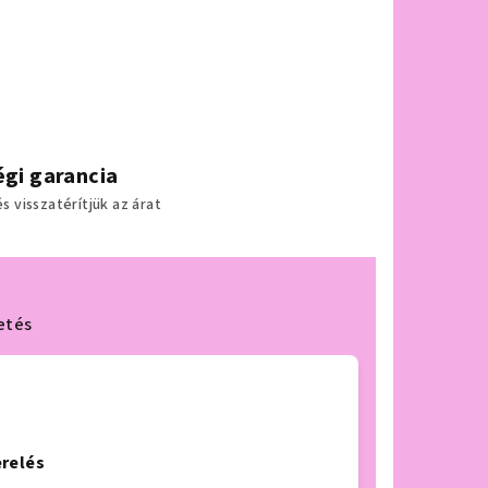
gi garancia
 visszatérítjük az árat
etés
erelés