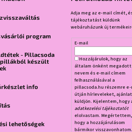
Adja meg az e-mail címét, é
zvisszaváltás
tájékoztatást küldünk
webáruházunk új termékeir
svásárlói program
E-mail
ldtétek - Pillacsoda
Hozzájárulok, hogy az
illákból készült
általam önként megadott
tek
nevem és e-mail címem
felhasználásával a
rkészlet info
pillacsoda.hu részemre e-
útján hírleveleket, ajánla
küldjön. Kijelentem, hogy 
ítás
adatkezelési tájékoztatót
elolvastam. Megértettem
hogy a hozzájárulásom
ési lehetőségek
bármikor visszavonhatom