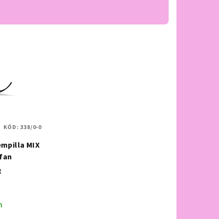
KÓD:
338/0-0
empilla MIX
 fan
t
n