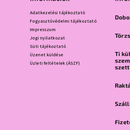
b
l
Adatkezelési tájékoztató
Dobo
é
Fogyasztóvédelmi tájékoztató
Impresszum
c
Törz
Jogi nyilatkozat
Süti tájékoztató
Ti kü
Üzenet küldése
szemp
Üzleti feltételek (ÁSZF)
szet
Raktá
Száll
Fizet