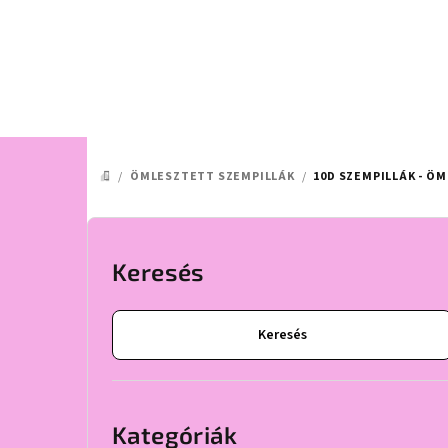
Ugrás
a
fő
tartalomhoz
/
ÖMLESZTETT SZEMPILLÁK
/
10D SZEMPILLÁK - Ö
KEZDŐLAP
O
l
Keresés
d
Keresés
a
l
Kategóriák
átugrása
s
Kategóriák