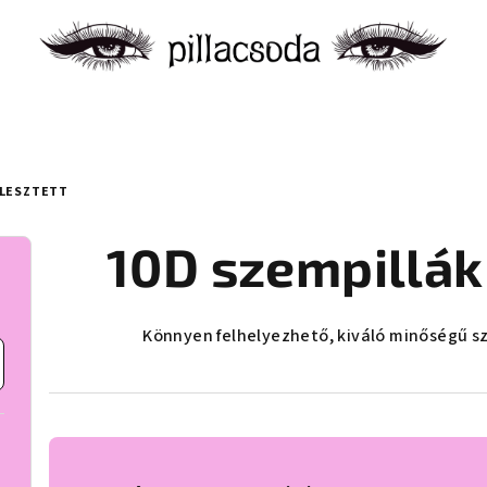
MLESZTETT
10D szempillák
Könnyen felhelyezhető, kiváló minőségű s
T