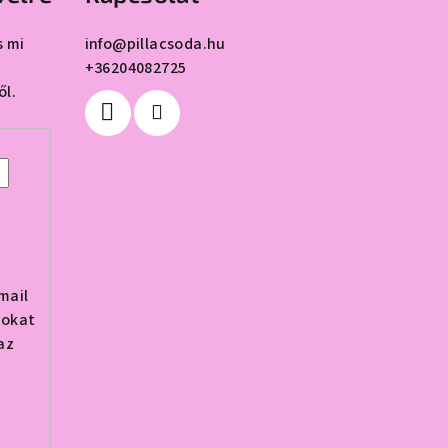
s mi
info
@
pillacsoda.hu
+36204082725
ől.
mail
tokat
az
,
.