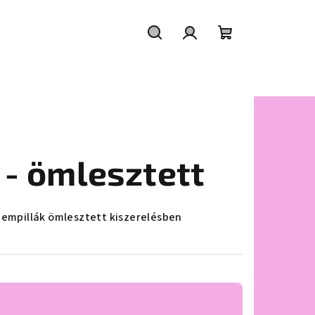
Keresés
Bejelentkezés
Kosár
 - ömlesztett
zempillák ömlesztett kiszerelésben