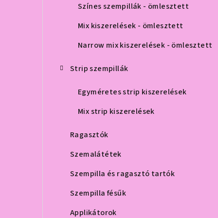
Színes szempillák - ömlesztett
Mix kiszerelések - ömlesztett
Narrow mix kiszerelések - ömlesztett
Strip szempillák
Egyméretes strip kiszerelések
Mix strip kiszerelések
Ragasztók
Szemalátétek
Szempilla és ragasztó tartók
Szempilla fésűk
Applikátorok