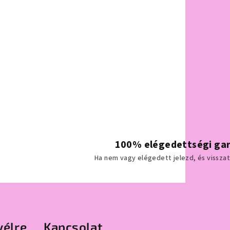
100% elégedettségi gar
Ha nem vagy elégedett jelezd, és visszaté
vélre
Kapcsolat