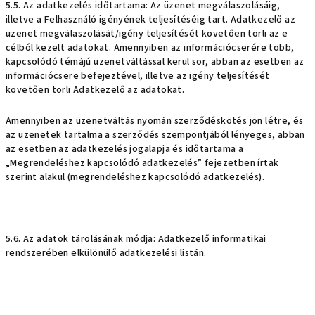
5.5. Az adatkezelés időtartama: Az üzenet megválaszolásáig,
illetve a Felhasználó igényének teljesítéséig tart. Adatkezelő az
üzenet megválaszolását/igény teljesítését követően törli az e
célból kezelt adatokat. Amennyiben az információcserére több,
kapcsolódó témájú üzenetváltással kerül sor, abban az esetben az
információcsere befejeztével, illetve az igény teljesítését
követően törli Adatkezelő az adatokat.
Amennyiben az üzenetváltás nyomán szerződéskötés jön létre, és
az üzenetek tartalma a szerződés szempontjából lényeges, abban
az esetben az adatkezelés jogalapja és időtartama a
„Megrendeléshez kapcsolódó adatkezelés” fejezetben írtak
szerint alakul (megrendeléshez kapcsolódó adatkezelés).
5.6. Az adatok tárolásának módja: Adatkezelő informatikai
rendszerében elkülönülő adatkezelési listán.