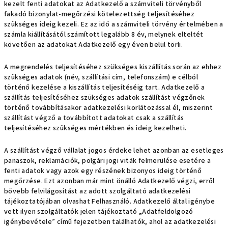
kezelt fenti adatokat az Adatkezelő a számviteli törvényből
fakadó bizonylat-megőrzési kötelezettség teljesítéséhez
szükséges ideig kezeli. Ez az idő a számviteli törvény értelmében a
számla kiállításától számított legalább 8 év, melynek elteltét
követően az adatokat Adatkezelő egy éven belül törli.
A megrendelés teljesítéséhez szükséges kiszállítás során az ehhez
szükséges adatok (név, szállítási cím, telefonszám) e célból
történő kezelése a kiszállítás teljesítéséig tart. Adatkezelő a
szállítás teljesítéséhez szükséges adatok szállítást végzőnek
történő továbbításakor adatkezelési korlátozással él, miszerint
szállítást végző a továbbított adatokat csak a szállítás
teljesítéséhez szükséges mértékben és ideig kezelheti.
A szállítást végző vállalat jogos érdeke lehet azonban az esetleges
panaszok, reklamációk, polgári jogi viták felmerülése esetére a
fenti adatok vagy azok egy részének bizonyos ideig történő
megőrzése. Ezt azonban már mint önálló Adatkezelő végzi, erről
bővebb felvilágosítást az adott szolgáltató adatkezelési
tájékoztatójában olvashat Felhasználó. Adatkezelő által igénybe
vett ilyen szolgáltatók jelen tájékoztató „Adatfeldolgozó
igénybevétele” című fejezetben találhatók, ahol az adatkezelési