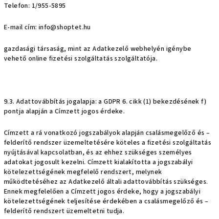
Telefon: 1/955-5895
E-mail cím: info@shoptet.hu
gazdasági társaság, mint az Adatkezelő webhelyén igénybe
vehető online fizetési szolgáltatás szolgáltatója.
9.3. Adattovábbítás jogalapja: a GDPR 6. cikk (1) bekezdésének f)
pontja alapján a Címzett jogos érdeke.
Címzett a rá vonatkozó jogszabályok alapján csalásmegelőző és –
felderítő rendszer üzemeltetésére köteles a fizetési szolgáltatás
nyújtásával kapcsolatban, és az ehhez szükséges személyes
adatokat jogosult kezelni. Címzett kialakította a jogszabályi
kötelezettségének megfelelő rendszert, melynek
működtetéséhez az Adatkezelő általi adattovábbítás szükséges.
Ennek megfelelően a Címzett jogos érdeke, hogy a jogszabályi
kötelezettségének teljesítése érdekében a csalásmegelőző és –
felderítő rendszert üzemeltetni tudja.