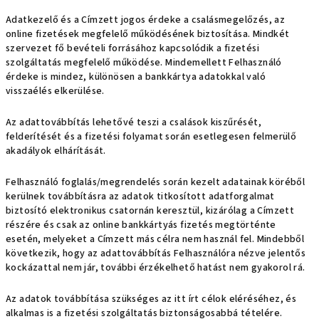
Adatkezelő és a Címzett jogos érdeke a csalásmegelőzés, az
online fizetések megfelelő működésének biztosítása. Mindkét
szervezet fő bevételi forrásához kapcsolódik a fizetési
szolgáltatás megfelelő működése. Mindemellett Felhasználó
érdeke is mindez, különösen a bankkártya adatokkal való
visszaélés elkerülése.
Az adattovábbítás lehetővé teszi a csalások kiszűrését,
felderítését és a fizetési folyamat során esetlegesen felmerülő
akadályok elhárítását.
Felhasználó foglalás/megrendelés során kezelt adatainak köréből
kerülnek továbbításra az adatok titkosított adatforgalmat
biztosító elektronikus csatornán keresztül, kizárólag a Címzett
részére és csak az online bankkártyás fizetés megtörténte
esetén, melyeket a Címzett más célra nem használ fel. Mindebből
következik, hogy az adattovábbítás Felhasználóra nézve jelentős
kockázattal nem jár, további érzékelhető hatást nem gyakorol rá.
Az adatok továbbítása szükséges az itt írt célok eléréséhez, és
alkalmas is a fizetési szolgáltatás biztonságosabbá tételére.