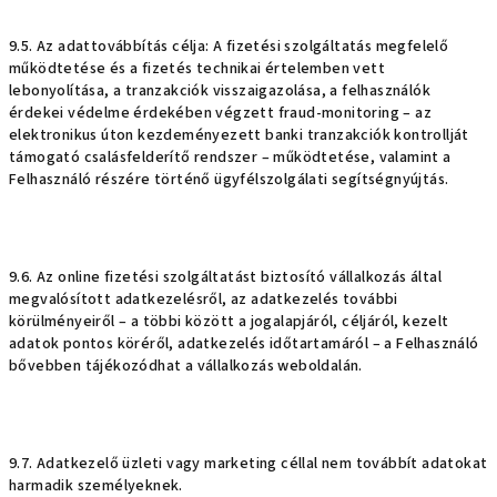
9.5. Az adattovábbítás célja: A fizetési szolgáltatás megfelelő
működtetése és a fizetés technikai értelemben vett
lebonyolítása, a tranzakciók visszaigazolása, a felhasználók
érdekei védelme érdekében végzett fraud-monitoring – az
elektronikus úton kezdeményezett banki tranzakciók kontrollját
támogató csalásfelderítő rendszer – működtetése, valamint a
Felhasználó részére történő ügyfélszolgálati segítségnyújtás.
9.6. Az online fizetési szolgáltatást biztosító vállalkozás által
megvalósított adatkezelésről, az adatkezelés további
körülményeiről – a többi között a jogalapjáról, céljáról, kezelt
adatok pontos köréről, adatkezelés időtartamáról – a Felhasználó
bővebben tájékozódhat a vállalkozás weboldalán.
9.7. Adatkezelő üzleti vagy marketing céllal nem továbbít adatokat
harmadik személyeknek.