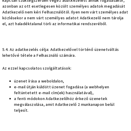
kapcsán szükségszerűen végez adatkezelést annak fogadásakor,
azonban az ott esetlegesen közölt személyes adatok megadását
Adatkezelő nem kéri Felhasználótól. Ilyen nem várt személyes adat
közlésekor a nem várt személyes adatot Adatkezelő nem tárolja
el, azt haladéktalanul törli az informatikai rendszeréből.
5.4. Az adatkezelés célja: Adatkezelővel történő üzenetváltás
lehetővé tétele a Felhasználó számára.
Az ezzel kapcsolatos szolgáltatások:
üzenet írása a weboldalon,
e-mail útján küldött üzenet fogadása (a webhelyen
feltüntetett e-mail cím(ek) használatával),
a fenti módokon Adatkezelőhöz érkező üzenetek
megválaszolása, amit Adatkezelő 2 munkanapon belül
teljesít.