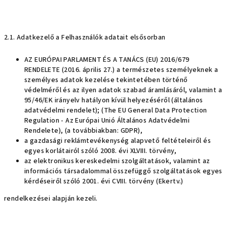
2.1. Adatkezelő a Felhasználók adatait elsősorban
AZ EURÓPAI PARLAMENT ÉS A TANÁCS (EU) 2016/679
RENDELETE (2016. április 27.) a természetes személyeknek a
személyes adatok kezelése tekintetében történő
védelméről és az ilyen adatok szabad áramlásáról, valamint a
95/46/EK irányelv hatályon kívül helyezéséről (általános
adatvédelmi rendelet); (The EU General Data Protection
Regulation - Az Európai Unió Általános Adatvédelmi
Rendelete), (a továbbiakban: GDPR),
a gazdasági reklámtevékenység alapvető feltételeiről és
egyes korlátairól szóló 2008. évi XLVIII. törvény,
az elektronikus kereskedelmi szolgáltatások, valamint az
információs társadalommal összefüggő szolgáltatások egyes
kérdéseiről szóló 2001. évi CVIII. törvény (Ekertv.)
rendelkezései alapján kezeli.