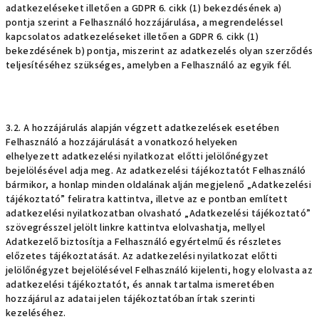
adatkezeléseket illetően a GDPR 6. cikk (1) bekezdésének a)
pontja szerint a Felhasználó hozzájárulása, a megrendeléssel
kapcsolatos adatkezeléseket illetően a GDPR 6. cikk (1)
bekezdésének b) pontja, miszerint az adatkezelés olyan szerződés
teljesítéséhez szükséges, amelyben a Felhasználó az egyik fél.
3.2. A hozzájárulás alapján végzett adatkezelések esetében
Felhasználó a hozzájárulását a vonatkozó helyeken
elhelyezett adatkezelési nyilatkozat előtti jelölőnégyzet
bejelölésével adja meg. Az adatkezelési tájékoztatót Felhasználó
bármikor, a honlap minden oldalának alján megjelenő „Adatkezelési
tájékoztató” feliratra kattintva, illetve az e pontban említett
adatkezelési nyilatkozatban olvasható „Adatkezelési tájékoztató”
szövegrésszel jelölt linkre kattintva elolvashatja, mellyel
Adatkezelő biztosítja a Felhasználó egyértelmű és részletes
előzetes tájékoztatását. Az adatkezelési nyilatkozat előtti
jelölőnégyzet bejelölésével Felhasználó kijelenti, hogy elolvasta az
adatkezelési tájékoztatót, és annak tartalma ismeretében
hozzájárul az adatai jelen tájékoztatóban írtak szerinti
kezeléséhez.