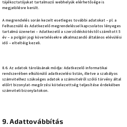
tájékoztatójukat tartalmazó webhelyük elérhetősége is
megjelölésre került.
A megrendelés során kezelt esetleges további adatokat – pl. a
Felhasználó és Adatkezelő megrendeléssel kapcsolatos lényeges
tartalmú üzenetei – Adatkezelő a szerződéskötéstől számított 5
év – a polgári jogi követelésekre alkalmazandó általános elévülési
idő – elteltéig kezeli.
8.6. Az adatok tárolásának módja: Adatkezelő informatikai
rendszerében elkülönülő adatkezelési listán, illetve a szabályos
számvitelhez szükséges adatok a számvitelről szóló törvény által
előírt bizonylat-megőrzési kötelezettség teljesítése érdekében
számviteli bizonylatokon.
9. Adattovábbítás