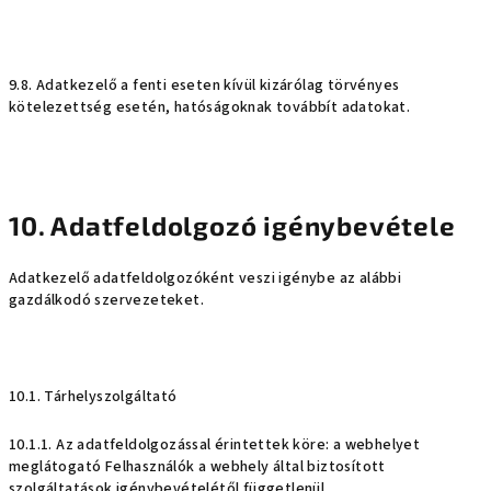
9.8. Adatkezelő a fenti eseten kívül kizárólag törvényes
kötelezettség esetén, hatóságoknak továbbít adatokat.
10. Adatfeldolgozó igénybevétele
Adatkezelő adatfeldolgozóként veszi igénybe az alábbi
gazdálkodó szervezeteket.
10.1. Tárhelyszolgáltató
10.1.1. Az adatfeldolgozással érintettek köre: a webhelyet
meglátogató Felhasználók a webhely által biztosított
szolgáltatások igénybevételétől függetlenül.