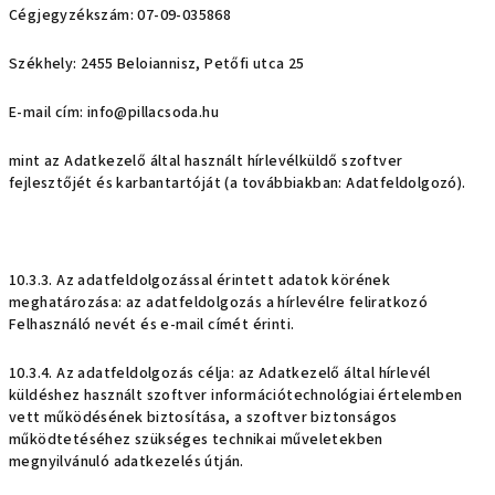
Cégjegyzékszám: 07-09-035868
Székhely: 2455 Beloiannisz, Petőfi utca 25
E-mail cím: info@pillacsoda.hu
mint az Adatkezelő által használt hírlevélküldő szoftver
fejlesztőjét és karbantartóját (a továbbiakban: Adatfeldolgozó).
10.3.3. Az adatfeldolgozással érintett adatok körének
meghatározása: az adatfeldolgozás a hírlevélre feliratkozó
Felhasználó nevét és e-mail címét érinti.
10.3.4. Az adatfeldolgozás célja: az Adatkezelő által hírlevél
küldéshez használt szoftver információtechnológiai értelemben
vett működésének biztosítása, a szoftver biztonságos
működtetéséhez szükséges technikai műveletekben
megnyilvánuló adatkezelés útján.