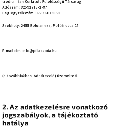
tredici - fan Korlátolt Felelősségű Társaság
Adószám: 32592715-2-07
Cégjegyzékszám: 07-09-035868
Székhely: 2455 Beloiannisz, Petőfi utca 25
E-mail cím: info@pillacsoda.hu
(a továbbiakban: Adatkezelő) üzemelteti.
2. Az adatkezelésre vonatkozó
jogszabályok, a tájékoztató
hatálya