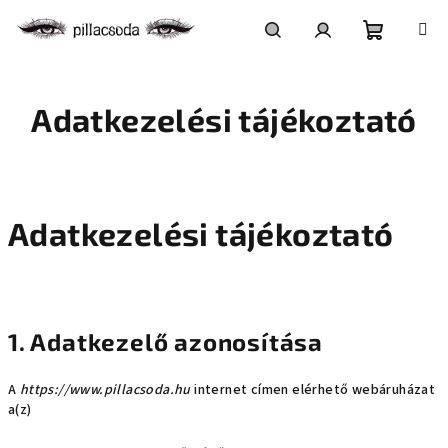
Ugrás
a
fő
Kosár
Keresés
Bejelentkezés
tartalomhoz
Adatkezelési tájékoztató
Adatkezelési tájékoztató
1. Adatkezelő azonosítása
A
https://www.pillacsoda.hu
internet címen elérhető webáruházat
a(z)