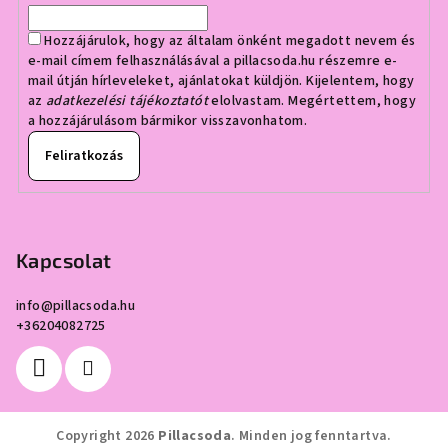
Hozzájárulok, hogy az általam önként megadott nevem és
e-mail címem felhasználásával a pillacsoda.hu részemre e-
mail útján hírleveleket, ajánlatokat küldjön. Kijelentem, hogy
az
adatkezelési tájékoztatót
elolvastam. Megértettem, hogy
a hozzájárulásom bármikor visszavonhatom.
Feliratkozás
Kapcsolat
info
@
pillacsoda.hu
+36204082725
Copyright 2026
Pillacsoda
. Minden jog fenntartva.