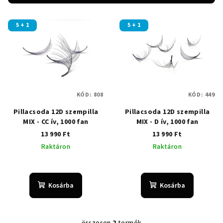
k
T
e
5 + 1
5 + 1
e
k
r
r
m
e
é
n
k
d
KÓD:
808
KÓD:
449
e
e
Pillacsoda 12D szempilla
Pillacsoda 12D szempilla
k
z
MIX - CC ív, 1000 fan
MIX - D ív, 1000 fan
l
é
13 990 Ft
13 990 Ft
i
s
Raktáron
Raktáron
s
e
t
á
Kosárba
Kosárba
j
a