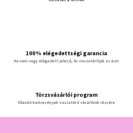
összesen
2
termék
L
i
s
t
a
i
r
á
100% elégedettségi garancia
n
Ha nem vagy elégedett jelezd, és visszatérítjük az árat
y
í
t
á
s
Törzsvásárlói program
e
Állandó kedvezények visszatérő vásárlóink részére
l
e
m
L
e
á
i