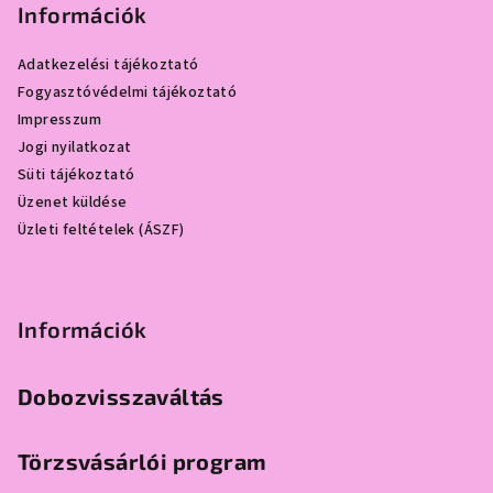
b
Információk
l
Adatkezelési tájékoztató
é
Fogyasztóvédelmi tájékoztató
c
Impresszum
Jogi nyilatkozat
Süti tájékoztató
Üzenet küldése
Üzleti feltételek (ÁSZF)
Információk
Dobozvisszaváltás
Törzsvásárlói program