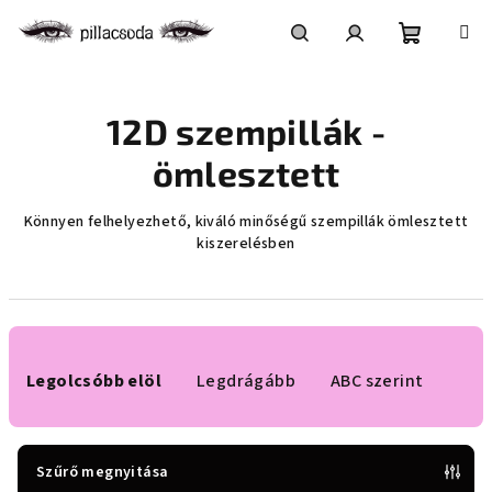
Ugrás
a
fő
Kosár
Keresés
Bejelentkezés
tartalomhoz
12D szempillák -
ömlesztett
Könnyen felhelyezhető, kiváló minőségű szempillák ömlesztett
kiszerelésben
T
e
Legolcsóbb elöl
Legdrágább
ABC szerint
r
m
é
Szűrő megnyitása