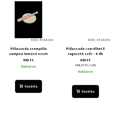
KÓD:
PCSK214
KÓD:
PCSK374
Pillacsoda szempilla
Pillacsoda cserélhető
sampon lemosó ecset
ragasztó csőr - 6 db
890 Ft
890 Ft
Egységár:
148,33 Ft / 1 db
Raktáron
Raktáron
Kosárba
Kosárba