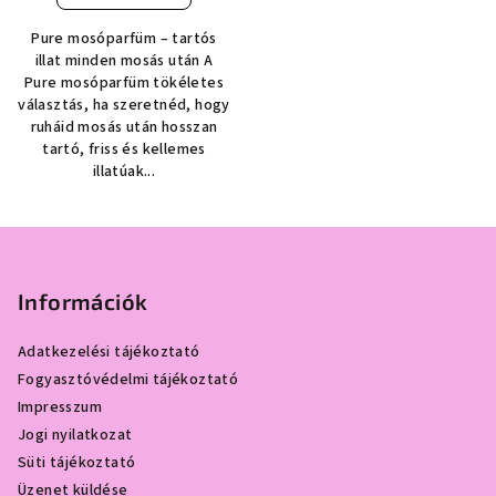
Pure mosóparfüm – tartós
illat minden mosás után A
Pure mosóparfüm tökéletes
választás, ha szeretnéd, hogy
ruháid mosás után hosszan
tartó, friss és kellemes
illatúak...
L
á
b
Információk
l
Adatkezelési tájékoztató
é
Fogyasztóvédelmi tájékoztató
c
Impresszum
Jogi nyilatkozat
Süti tájékoztató
Üzenet küldése