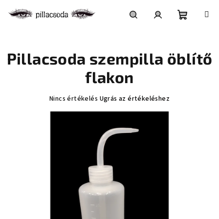
Ugrás
a
fő
Kosár
Keresés
Bejelentkezés
tartalomhoz
Pillacsoda szempilla öblítő
flakon
A
Nincs értékelés
Ugrás az értékeléshez
termék
átlagos
értékelése
5-
ből
0,0
csillag.