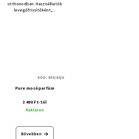
otthonodban. Használhatók
levegőfrissítőként,...
KÓD:
930/AQU
Pure mosóparfüm
3 490 Ft-tól
Raktáron
Bővebben