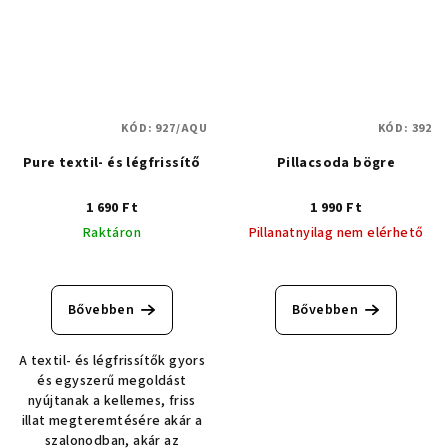
KÓD:
927/AQU
KÓD:
392
Pure textil- és légfrissítő
Pillacsoda bögre
1 690 Ft
1 990 Ft
Raktáron
Pillanatnyilag nem elérhető
Bővebben
Bővebben
A textil- és légfrissítők gyors
és egyszerű megoldást
nyújtanak a kellemes, friss
illat megteremtésére akár a
szalonodban, akár az