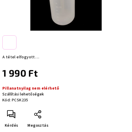
A tétel elfogyott…
1 990 Ft
Egységár:
Pillanatnyilag nem elérhető
Szállítási lehetőségek
Kód:
PCSK235
Kérdés
Megosztás