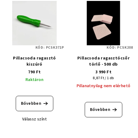
KÓD:
PCSK371P
KÓD:
PCSK208
Pillacsoda ragasztó
Pillacsoda ragasztócsőr
kiszúró
törlő - 500 db
790 Ft
3 990 Ft
Egységár:
8,87 Ft / 1 db
Raktáron
Pillanatnyilag nem elérhető
Bővebben
Bővebben
Válassz színt