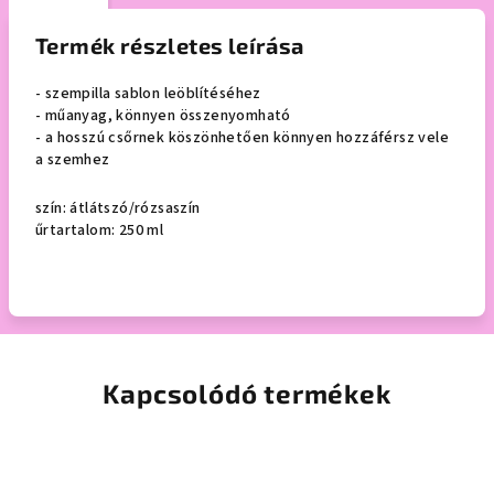
Termék részletes leírása
- szempilla sablon leöblítéséhez
- műanyag, könnyen összenyomható
- a hosszú csőrnek köszönhetően könnyen hozzáférsz vele
a szemhez
szín: átlátszó/rózsaszín
űrtartalom: 250 ml
Kapcsolódó termékek