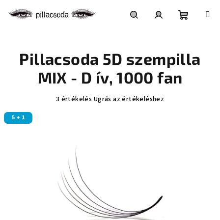
Ugrás
a
fő
Kosár
Keresés
Bejelentkezés
tartalomhoz
Pillacsoda 5D szempilla
MIX - D ív, 1000 fan
A
3 értékelés
Ugrás az értékeléshez
termék
5 + 1
átlagos
értékelése
5-
ből
5,0
csillag.