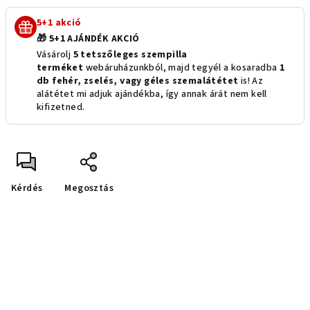
5+1 akció
🎁 5+1 AJÁNDÉK AKCIÓ
Vásárolj
5 tetszőleges szempilla
terméket
webáruházunkból, majd tegyél a kosaradba
1
db fehér, zselés, vagy géles szemalátétet
is! Az
alátétet mi adjuk ajándékba, így annak árát nem kell
kifizetned.
Kérdés
Megosztás