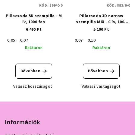
KÓD:
869/0-0
KÓD:
893/0-0
Pillacsoda 5D szempilla - M
Pillacsoda 3D narrow
ív, 1000 fan
szempilla MIX - C ív, 1000
fan
6 490 Ft
5 190 Ft
0,05
0,07
0,07
0,10
Raktáron
Raktáron
Bővebben
Bővebben
Válassz hosszúságot
Válassz vastagságot
L
á
b
Információk
l