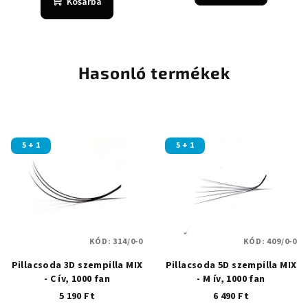
Kosárba
értékelése
5-
ből
5,0
csillag.
Hasonló termékek
5 + 1
5 + 1
KÓD:
314/0-0
KÓD:
409/0-0
Pillacsoda 3D szempilla MIX
Pillacsoda 5D szempilla MIX
- C ív, 1000 fan
- M ív, 1000 fan
5 190 Ft
6 490 Ft