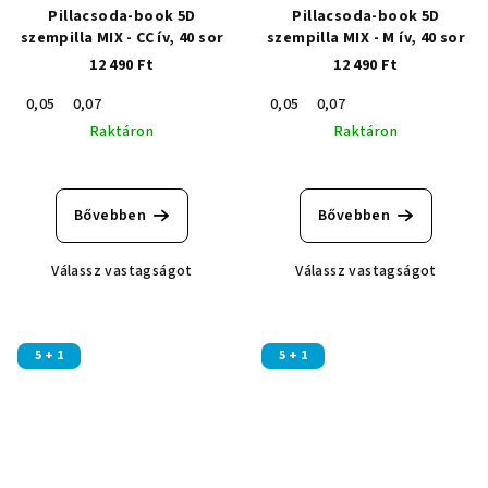
Pillacsoda-book 5D
Pillacsoda-book 5D
szempilla MIX - CC ív, 40 sor
szempilla MIX - M ív, 40 sor
12 490 Ft
12 490 Ft
0,05
0,07
0,05
0,07
Raktáron
Raktáron
Bővebben
Bővebben
Válassz vastagságot
Válassz vastagságot
5 + 1
5 + 1