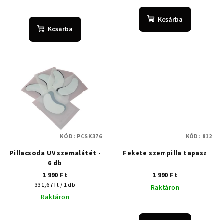
Kosárba
Kosárba
KÓD:
PCSK376
KÓD:
812
Pillacsoda UV szemalátét -
Fekete szempilla tapasz
6 db
1 990 Ft
1 990 Ft
Egységár:
331,67 Ft / 1 db
Raktáron
Raktáron