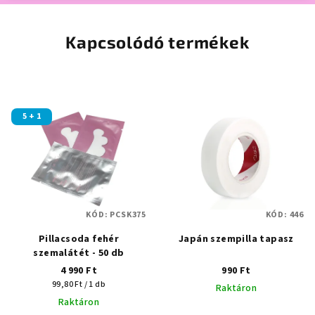
Kapcsolódó termékek
5 + 1
KÓD:
PCSK375
KÓD:
446
Pillacsoda fehér
Japán szempilla tapasz
szemalátét - 50 db
4 990 Ft
990 Ft
Egységár:
99,80 Ft / 1 db
Raktáron
Raktáron