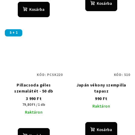
Kosárba
Kosárba
5 + 1
KÓD:
PCSK220
KÓD:
510
Pillacsoda géles
Japán vékony szempilla
szemalátét - 50 db
tapasz
3 990 Ft
990 Ft
Egységár:
79,80 Ft / 1 db
Raktáron
Raktáron
A
termék
Kosárba
átlagos