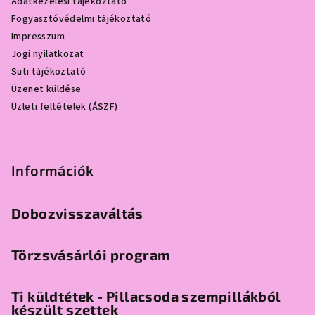
Adatkezelési tájékoztató
é
Fogyasztóvédelmi tájékoztató
c
Impresszum
Jogi nyilatkozat
Süti tájékoztató
Üzenet küldése
Üzleti feltételek (ÁSZF)
Információk
Dobozvisszaváltás
Törzsvásárlói program
Ti küldtétek - Pillacsoda szempillákból
készült szettek