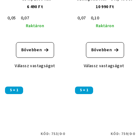
6 490 Ft
10 990 Ft
0,05
0,07
0,07
0,10
Raktáron
Raktáron
A
A
termék
termék
átlagos
átlagos
Bővebben
Bővebben
értékelése
értékelése
5-
5-
Válassz vastagságot
Válassz vastagságot
ből
ből
5,0
5,0
csillag.
csillag.
5 + 1
5 + 1
KÓD:
753/0-0
KÓD:
759/0-0