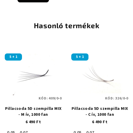
5-
ből
5,0
csillag.
Hasonló termékek
5 + 1
5 + 1
KÓD:
409/0-0
KÓD:
326/0-0
Pillacsoda 5D szempilla MIX
Pillacsoda 5D szempilla MIX
- M ív, 1000 fan
- C ív, 1000 fan
6 490 Ft
6 490 Ft
0,05
0,07
0,05
0,07