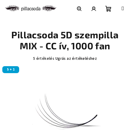
Ugrás
a
fő
Kosár
Keresés
Bejelentkezés
tartalomhoz
Pillacsoda 5D szempilla
MIX - CC ív, 1000 fan
A
5 értékelés
Ugrás az értékeléshez
termék
5 + 1
átlagos
értékelése
5-
ből
5,0
csillag.