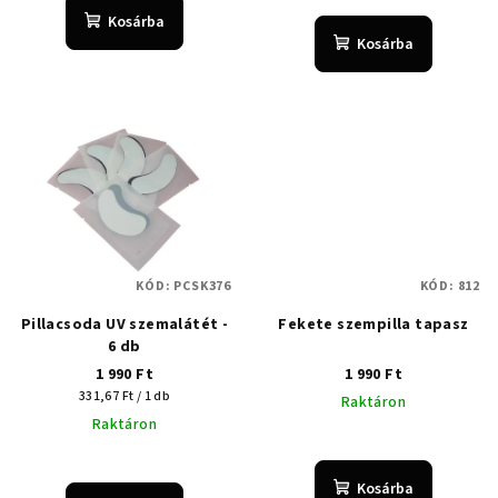
Kosárba
Kosárba
KÓD:
PCSK376
KÓD:
812
Pillacsoda UV szemalátét -
Fekete szempilla tapasz
6 db
1 990 Ft
1 990 Ft
Egységár:
331,67 Ft / 1 db
Raktáron
Raktáron
Kosárba