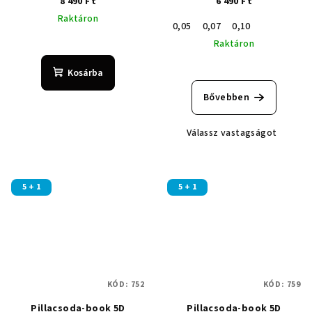
8 490 Ft
6 490 Ft
Raktáron
0,05
0,07
0,10
A
Raktáron
termék
A
átlagos
Kosárba
termék
értékelése
átlagos
5-
Bővebben
értékelése
ből
5-
5,0
Válassz vastagságot
ből
csillag.
5,0
csillag.
5 + 1
5 + 1
KÓD:
752
KÓD:
759
Pillacsoda-book 5D
Pillacsoda-book 5D