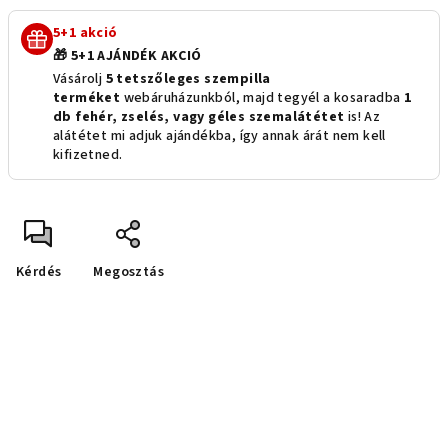
5+1 akció
🎁 5+1 AJÁNDÉK AKCIÓ
Vásárolj
5 tetszőleges szempilla
terméket
webáruházunkból, majd tegyél a kosaradba
1
db fehér, zselés, vagy géles szemalátétet
is! Az
alátétet mi adjuk ajándékba, így annak árát nem kell
kifizetned.
Kérdés
Megosztás