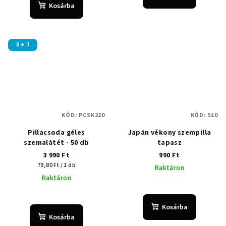
Kosárba
5 + 1
KÓD:
PCSK220
KÓD:
510
Pillacsoda géles
Japán vékony szempilla
szemalátét - 50 db
tapasz
3 990 Ft
990 Ft
Egységár:
79,80 Ft / 1 db
Raktáron
Raktáron
A
termék
Kosárba
átlagos
Kosárba
értékelése