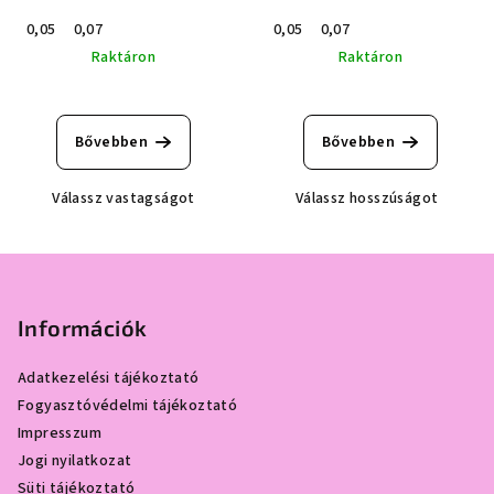
0,05
0,07
0,05
0,07
Raktáron
Raktáron
Bővebben
Bővebben
Válassz vastagságot
Válassz hosszúságot
L
á
b
Információk
l
Adatkezelési tájékoztató
é
Fogyasztóvédelmi tájékoztató
c
Impresszum
Jogi nyilatkozat
Süti tájékoztató