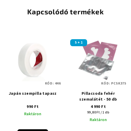
Kapcsolódó termékek
5 + 1
KÓD:
446
KÓD:
PCSK375
Japán szempilla tapasz
Pillacsoda fehér
szemalátét - 50 db
990 Ft
4 990 Ft
Egységár:
99,80 Ft / 1 db
Raktáron
Raktáron