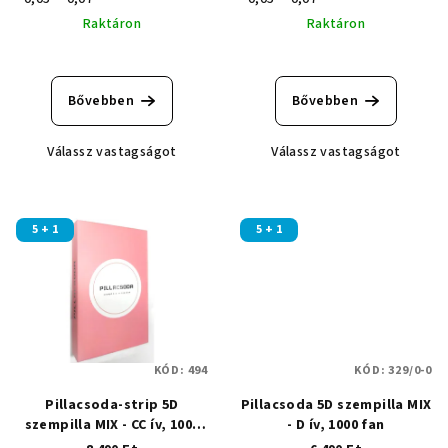
Raktáron
Raktáron
A
termék
átlagos
Bővebben
Bővebben
értékelése
5-
Válassz vastagságot
Válassz vastagságot
ből
5,0
csillag.
5 + 1
5 + 1
KÓD:
494
KÓD:
329/0-0
Pillacsoda-strip 5D
Pillacsoda 5D szempilla MIX
szempilla MIX - CC ív, 1000
- D ív, 1000 fan
fan