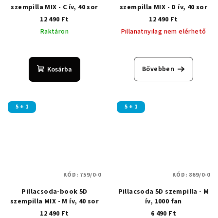
szempilla MIX - C ív, 40 sor
szempilla MIX - D ív, 40 sor
12 490 Ft
12 490 Ft
Raktáron
Pillanatnyilag nem elérhető
Bővebben
Kosárba
5 + 1
5 + 1
KÓD:
759/0-0
KÓD:
869/0-0
Pillacsoda-book 5D
Pillacsoda 5D szempilla - M
szempilla MIX - M ív, 40 sor
ív, 1000 fan
12 490 Ft
6 490 Ft