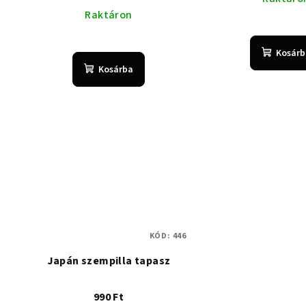
Raktáron
A
Kosárb
termék
Kosárba
átlagos
értékelése
5-
ből
5,0
csillag.
KÓD:
446
Japán szempilla tapasz
990 Ft