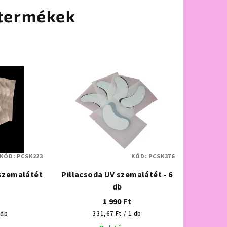
termékek
KÓD:
PCSK223
KÓD:
PCSK376
 szemalátét
Pillacsoda UV szemalátét - 6
db
1 990 Ft
Egységár:
 db
331,67 Ft / 1 db