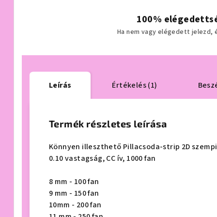
100% elégedettsé
Ha nem vagy elégedett jelezd, és
Leírás
Értékelés (1)
Besz
Termék részletes leírása
Könnyen illeszthető Pillacsoda-strip 2D szempi
0.10 vastagság, CC ív, 1000 fan
8 mm - 100 fan
9 mm - 150 fan
10mm - 200 fan
11 mm - 250 fan