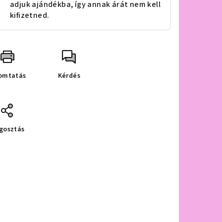
adjuk ajándékba, így annak árát nem kell
kifizetned.
omtatás
Kérdés
gosztás