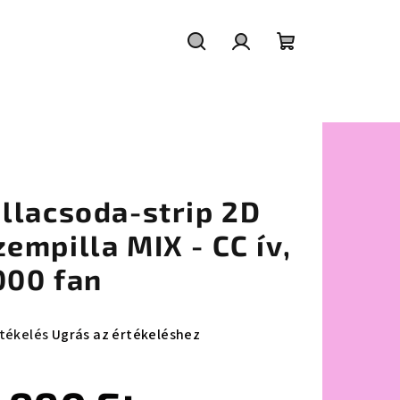
Keresés
Bejelentkezés
Kosár
illacsoda-strip 2D
zempilla MIX - CC ív,
000 fan
rtékelés
Ugrás az értékeléshez
mék
agos
ékelése