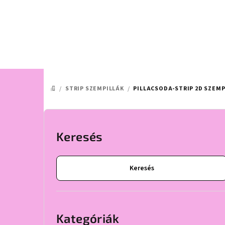
Ugrás
a
fő
tartalomhoz
/
STRIP SZEMPILLÁK
/
PILLACSODA-STRIP 2D SZEMPIL
KEZDŐLAP
O
l
Keresés
d
Keresés
a
l
Kategóriák
átugrása
s
Kategóriák