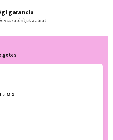
gi garancia
 visszatérítjük az árat
élgetés
lla MIX