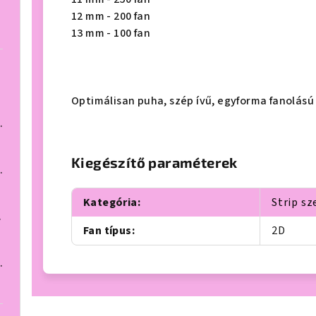
12 mm - 200 fan
13 mm - 100 fan
Optimálisan puha, szép ívű, egyforma fanolású 
ív, 1000 fan
Kiegészítő paraméterek
ív, 1000 fan
Kategória
:
Strip sz
000 fan
Fan típus
:
2D
ív, 1000 fan