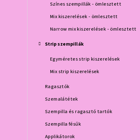
Színes szempillák - ömlesztett
Mix kiszerelések - ömlesztett
Narrow mix kiszerelések - ömlesztett
Strip szempillák
Egyméretes strip kiszerelések
Mix strip kiszerelések
Ragasztók
Szemalátétek
Szempilla és ragasztó tartók
Szempilla fésűk
Applikátorok