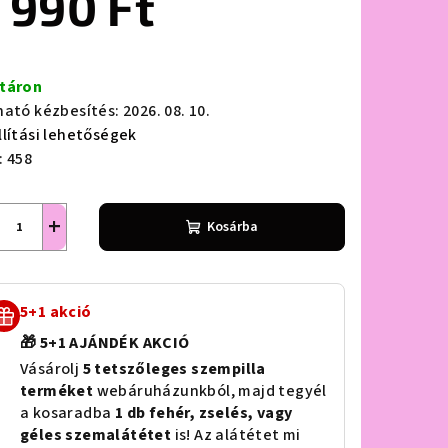
 990 Ft
ségár:
táron
lag.
ható kézbesítés:
2026. 08. 10.
llítási lehetőségek
:
458
+
Kosárba
5+1 akció
🎁 5+1 AJÁNDÉK AKCIÓ
Vásárolj
5 tetszőleges szempilla
terméket
webáruházunkból, majd tegyél
a kosaradba
1 db fehér, zselés, vagy
géles szemalátétet
is! Az alátétet mi