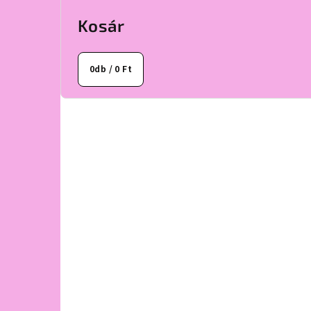
Kosár
0
db /
0 Ft