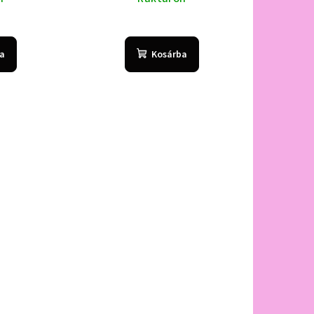
a
Kosárba