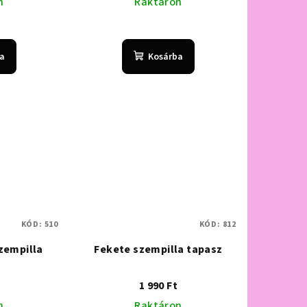
n
Raktáron
a
Kosárba
KÓD:
510
KÓD:
812
zempilla
Fekete szempilla tapasz
1 990 Ft
n
Raktáron