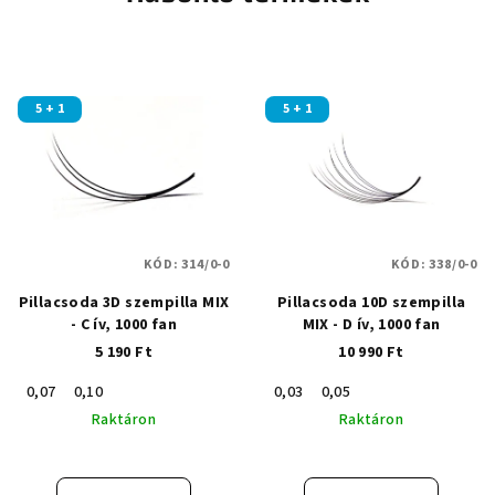
5 + 1
5 + 1
KÓD:
314/0-0
KÓD:
338/0-0
Pillacsoda 3D szempilla MIX
Pillacsoda 10D szempilla
- C ív, 1000 fan
MIX - D ív, 1000 fan
5 190 Ft
10 990 Ft
0,07
0,10
0,03
0,05
Raktáron
Raktáron
A
A
termék
termék