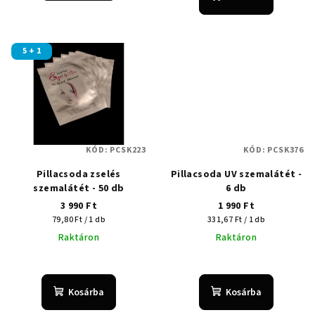
5 + 1
KÓD:
PCSK223
KÓD:
PCSK376
Pillacsoda zselés
Pillacsoda UV szemalátét -
szemalátét - 50 db
6 db
3 990 Ft
1 990 Ft
Egységár:
Egységár:
79,80 Ft / 1 db
331,67 Ft / 1 db
Raktáron
Raktáron
Kosárba
Kosárba