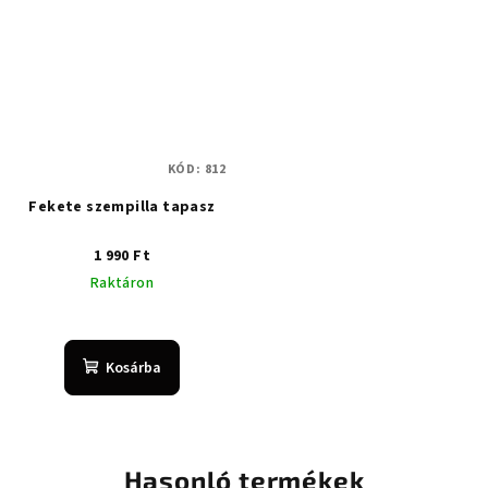
5,0
csillag.
KÓD:
812
Fekete szempilla tapasz
1 990 Ft
Raktáron
Kosárba
Hasonló termékek