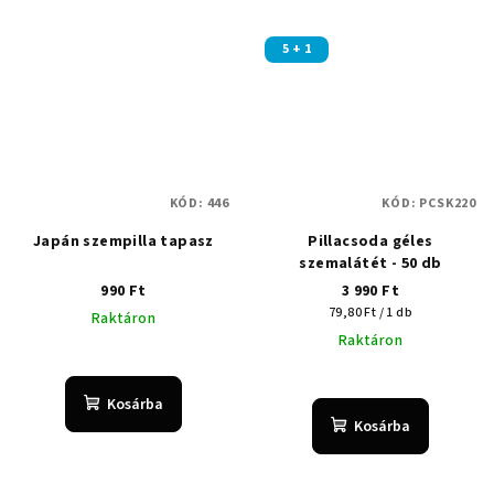
5 + 1
KÓD:
446
KÓD:
PCSK220
Japán szempilla tapasz
Pillacsoda géles
szemalátét - 50 db
990 Ft
3 990 Ft
Egységár:
79,80 Ft / 1 db
Raktáron
Raktáron
A
termék
Kosárba
átlagos
Kosárba
értékelése
5-
ből