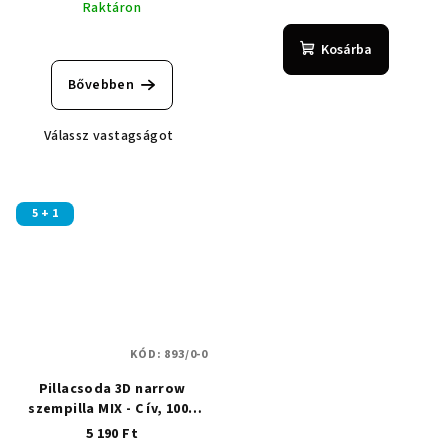
Raktáron
Kosárba
Bővebben
Válassz vastagságot
5 + 1
KÓD:
893/0-0
Pillacsoda 3D narrow
szempilla MIX - C ív, 1000
fan
5 190 Ft