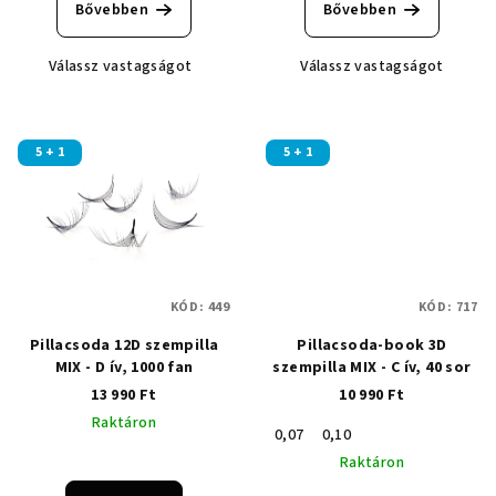
átlagos
átlagos
Bővebben
Bővebben
értékelése
értékelése
5-
5-
Válassz vastagságot
Válassz vastagságot
ből
ből
5,0
5,0
csillag.
csillag.
5 + 1
5 + 1
KÓD:
449
KÓD:
717
Pillacsoda 12D szempilla
Pillacsoda-book 3D
MIX - D ív, 1000 fan
szempilla MIX - C ív, 40 sor
13 990 Ft
10 990 Ft
Raktáron
0,07
0,10
Raktáron