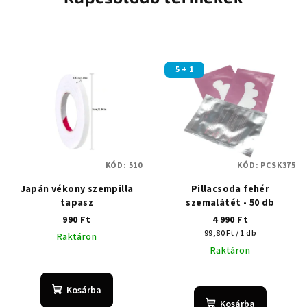
5 + 1
KÓD:
510
KÓD:
PCSK375
Japán vékony szempilla
Pillacsoda fehér
tapasz
szemalátét - 50 db
990 Ft
4 990 Ft
Egységár:
99,80 Ft / 1 db
Raktáron
Raktáron
Kosárba
Kosárba