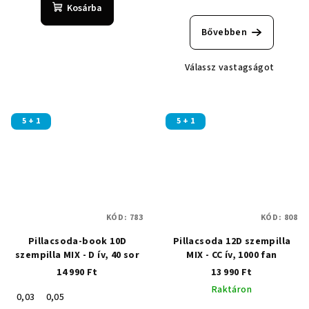
A
Kosárba
termék
átlagos
Bővebben
értékelése
5-
Válassz vastagságot
ből
5,0
csillag.
5 + 1
5 + 1
KÓD:
783
KÓD:
808
Pillacsoda-book 10D
Pillacsoda 12D szempilla
szempilla MIX - D ív, 40 sor
MIX - CC ív, 1000 fan
14 990 Ft
13 990 Ft
Raktáron
0,03
0,05