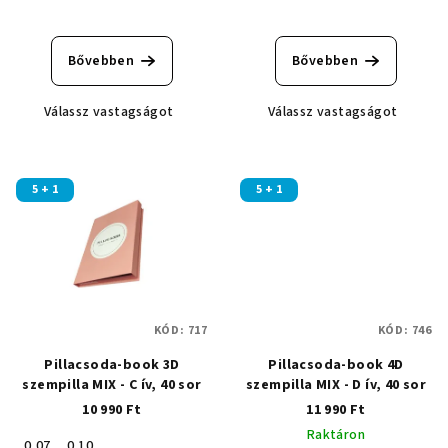
A
A
termék
termék
átlagos
átlagos
Bővebben
Bővebben
értékelése
értékelése
5-
5-
Válassz vastagságot
Válassz vastagságot
ből
ből
5,0
5,0
csillag.
csillag.
5 + 1
5 + 1
KÓD:
717
KÓD:
746
Pillacsoda-book 3D
Pillacsoda-book 4D
szempilla MIX - C ív, 40 sor
szempilla MIX - D ív, 40 sor
10 990 Ft
11 990 Ft
Raktáron
0,07
0,10