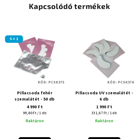
Kapcsolódó termékek
5 + 1
KÓD:
PCSK375
KÓD:
PCSK376
Pillacsoda fehér
Pillacsoda UV szemalátét -
szemalátét - 50 db
6 db
4 990 Ft
1 990 Ft
Egységár:
Egységár:
99,80 Ft / 1 db
331,67 Ft / 1 db
Raktáron
Raktáron