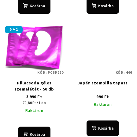
Kosárba
Kosárba
5 + 1
KÓD:
PCSK220
KÓD:
446
Pillacsoda géles
Japán szempilla tapasz
szemalátét - 50 db
3 990 Ft
990 Ft
Egységár:
79,80 Ft / 1 db
Raktáron
Raktáron
A
termék
Kosárba
átlagos
Kosárba