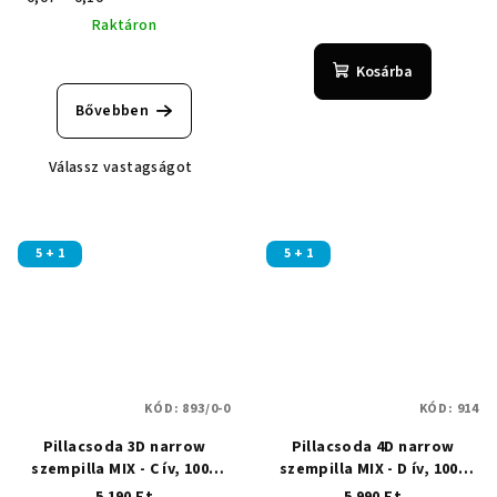
Raktáron
A
Kosárba
termék
átlagos
Bővebben
értékelése
5-
Válassz vastagságot
ből
5,0
csillag.
5 + 1
5 + 1
KÓD:
893/0-0
KÓD:
914
Pillacsoda 3D narrow
Pillacsoda 4D narrow
szempilla MIX - C ív, 1000
szempilla MIX - D ív, 1000
fan
fan
5 190 Ft
5 990 Ft