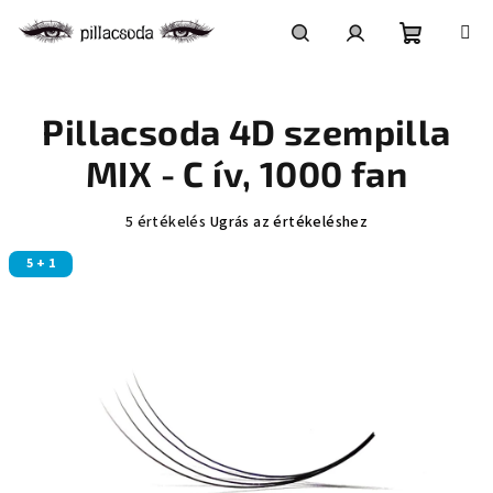
Ugrás
a
fő
Kosár
Keresés
Bejelentkezés
tartalomhoz
Pillacsoda 4D szempilla
MIX - C ív, 1000 fan
A
5 értékelés
Ugrás az értékeléshez
termék
5 + 1
átlagos
értékelése
5-
ből
5,0
csillag.