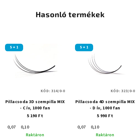
Hasonló termékek
5 + 1
5 + 1
KÓD:
314/0-0
KÓD:
323/0-0
Pillacsoda 3D szempilla MIX
Pillacsoda 4D szempilla MIX
- C ív, 1000 fan
- D ív, 1000 fan
5 190 Ft
5 990 Ft
0,07
0,10
0,07
0,10
Raktáron
Raktáron