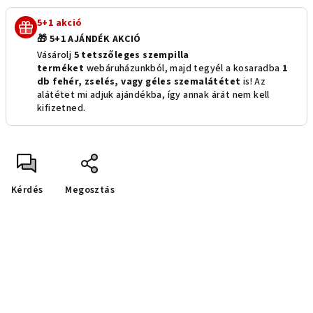
5+1 akció
🎁 5+1 AJÁNDÉK AKCIÓ
Vásárolj
5 tetszőleges szempilla
terméket
webáruházunkból, majd tegyél a kosaradba
1
db fehér, zselés, vagy géles szemalátétet
is! Az
alátétet mi adjuk ajándékba, így annak árát nem kell
kifizetned.
Kérdés
Megosztás