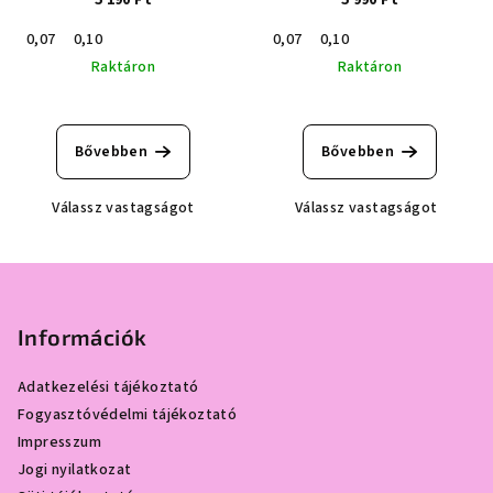
0,07
0,10
0,07
0,10
Raktáron
Raktáron
Bővebben
Bővebben
Válassz vastagságot
Válassz vastagságot
L
á
b
Információk
l
Adatkezelési tájékoztató
é
Fogyasztóvédelmi tájékoztató
c
Impresszum
Jogi nyilatkozat