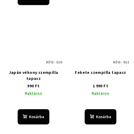
értékelése
5-
ből
5,0
csillag.
KÓD:
510
KÓD:
812
Japán vékony szempilla
Fekete szempilla tapasz
tapasz
990 Ft
1 990 Ft
Raktáron
Raktáron
Kosárba
Kosárba