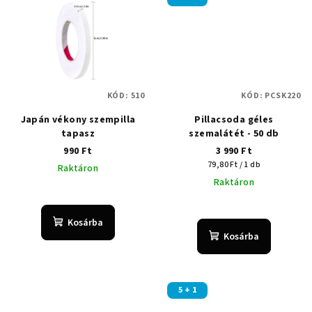
KÓD:
510
KÓD:
PCSK220
Japán vékony szempilla
Pillacsoda géles
tapasz
szemalátét - 50 db
990 Ft
3 990 Ft
Egységár:
79,80 Ft / 1 db
Raktáron
Raktáron
A
termék
Kosárba
átlagos
Kosárba
értékelése
5-
ből
5,0
5 + 1
csillag.