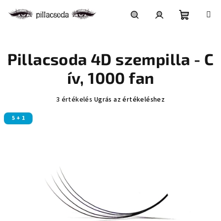
Ugrás
a
fő
Kosár
Keresés
Bejelentkezés
tartalomhoz
Pillacsoda 4D szempilla - C
ív, 1000 fan
A
3 értékelés
Ugrás az értékeléshez
termék
5 + 1
átlagos
értékelése
5-
ből
5,0
csillag.