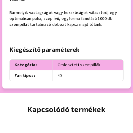
Bármelyik vastagságot vagy hosszúságot választod, egy
optimálisan puha, szép ívű, egyforma fanolású 1000 db
szempillát tartalmazó dobozt kapsz majd tőlünk.
Kiegészítő paraméterek
Kategória
:
Ömlesztett szempillák
Fan típus
:
4D
Kapcsolódó termékek