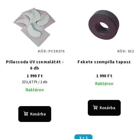
KÓD:
PCSK376
KÓD:
812
Pillacsoda UV szemalátét -
Fekete szempilla tapasz
6 db
1 990 Ft
1 990 Ft
Egységár:
331,67 Ft / 1 db
Raktáron
Raktáron
Kosárba
Kosárba
5 + 1