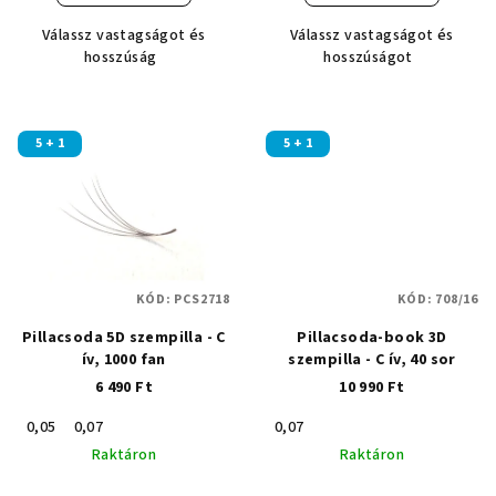
5-
Válassz vastagságot és
Válassz vastagságot és
ből
hosszúság
hosszúságot
5,0
csillag.
5 + 1
5 + 1
KÓD:
PCS2718
KÓD:
708/16
Pillacsoda 5D szempilla - C
Pillacsoda-book 3D
ív, 1000 fan
szempilla - C ív, 40 sor
6 490 Ft
10 990 Ft
0,05
0,07
0,07
Raktáron
Raktáron
A