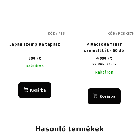
KÓD:
446
KÓD:
PCSK375
Japán szempilla tapasz
Pillacsoda fehér
szemalátét - 50 db
990 Ft
4 990 Ft
Egységár:
99,80 Ft / 1 db
Raktáron
Raktáron
Kosárba
Kosárba
Hasonló termékek