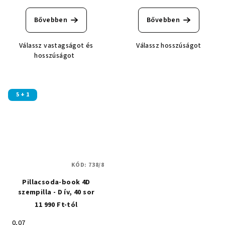
termék
átlagos
Bővebben
Bővebben
értékelése
5-
Válassz vastagságot és
Válassz hosszúságot
ből
hosszúságot
5,0
csillag.
5 + 1
KÓD:
738/8
Pillacsoda-book 4D
szempilla - D ív, 40 sor
11 990 Ft-tól
0,07