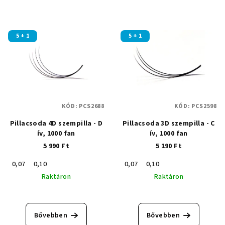
5 + 1
5 + 1
KÓD:
PCS2688
KÓD:
PCS2598
Pillacsoda 4D szempilla - D
Pillacsoda 3D szempilla - C
ív, 1000 fan
ív, 1000 fan
5 990 Ft
5 190 Ft
0,07
0,10
0,07
0,10
Raktáron
Raktáron
A
termék
átlagos
Bővebben
Bővebben
értékelése