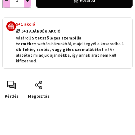
−
+
Kosárba
5+1 akció
🎁 5+1 AJÁNDÉK AKCIÓ
Vásárolj
5 tetszőleges szempilla
terméket
webáruházunkból, majd tegyél a kosaradba
1
db fehér, zselés, vagy géles szemalátétet
is! Az
alátétet mi adjuk ajándékba, így annak árát nem kell
kifizetned.
Kérdés
Megosztás