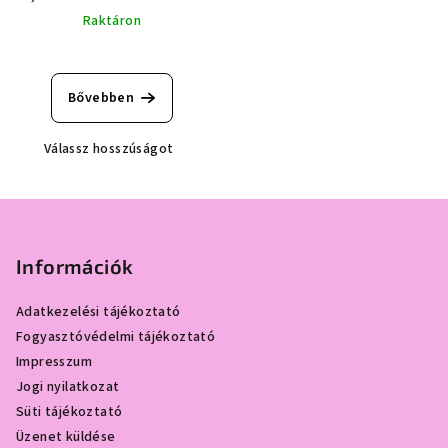
Raktáron
Bővebben
Válassz hosszúságot
L
á
b
Információk
l
Adatkezelési tájékoztató
é
Fogyasztóvédelmi tájékoztató
c
Impresszum
Jogi nyilatkozat
Süti tájékoztató
Üzenet küldése