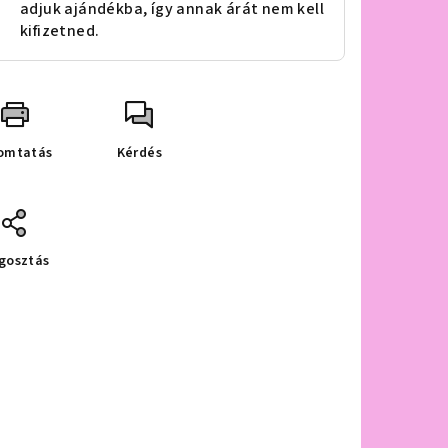
adjuk ajándékba, így annak árát nem kell
kifizetned.
omtatás
Kérdés
gosztás