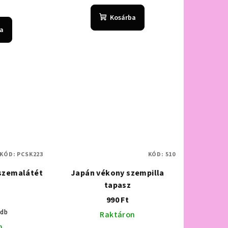
Kosárba
a
KÓD:
PCSK223
KÓD:
510
 szemalátét
Japán vékony szempilla
tapasz
990 Ft
 db
Raktáron
n