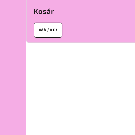
Kosár
0
db /
0 Ft