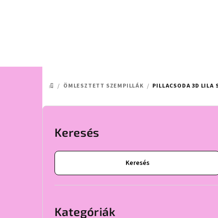
Ugrás
a
fő
tartalomhoz
/
ÖMLESZTETT SZEMPILLÁK
/
PILLACSODA 3D LILA S
KEZDŐLAP
O
l
Keresés
d
Keresés
a
l
Kategóriák
átugrása
s
Kategóriák