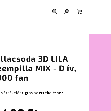
Keresés
Bejelentkezés
Kosár
illacsoda 3D LILA
zempilla MIX - D ív,
000 fan
cs értékelés
Ugrás az értékeléshez
mék
agos
ékelése