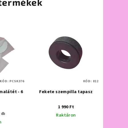
termékek
KÓD:
PCSK376
KÓD:
812
malátét - 6
Fekete szempilla tapasz
1 990 Ft
1 db
Raktáron
n