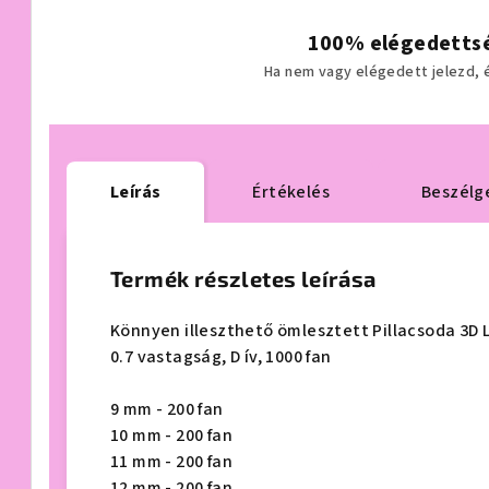
100% elégedettsé
Ha nem vagy elégedett jelezd, és
Leírás
Értékelés
Beszélg
Termék részletes leírása
Könnyen illeszthető ömlesztett Pillacsoda 3D L
0.7 vastagság, D ív, 1000 fan
9 mm - 200 fan
10 mm - 200 fan
11 mm - 200 fan
12 mm - 200 fan