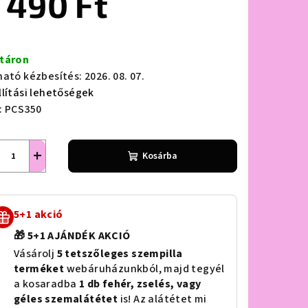
 490 Ft
ségár:
táron
lag.
ható kézbesítés:
2026. 08. 07.
llítási lehetőségek
:
PCS350
+
Kosárba
5+1 akció
🎁 5+1 AJÁNDÉK AKCIÓ
Vásárolj
5 tetszőleges szempilla
terméket
webáruházunkból, majd tegyél
a kosaradba
1 db fehér, zselés, vagy
géles szemalátétet
is! Az alátétet mi