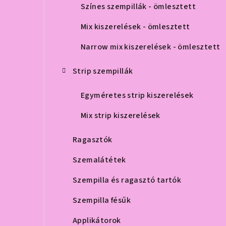
Színes szempillák - ömlesztett
Mix kiszerelések - ömlesztett
Narrow mix kiszerelések - ömlesztett
Strip szempillák
Egyméretes strip kiszerelések
Mix strip kiszerelések
Ragasztók
Szemalátétek
Szempilla és ragasztó tartók
Szempilla fésűk
Applikátorok