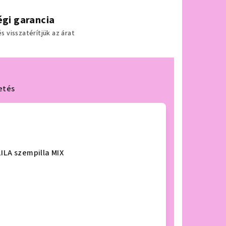
gi garancia
 visszatérítjük az árat
etés
ILA szempilla MIX