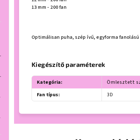
13 mm - 200 fan
Optimálisan puha, szép ívű, egyforma fanolású 
ív, 1000 fan
Kiegészítő paraméterek
ív, 1000 fan
Kategória
:
Ömlesztett s
Fan típus
:
3D
000 fan
000 fan