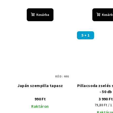
Kosárba
Kosárb
5 + 1
KÓD:
446
Japán szempilla tapasz
Pillacsoda zselés
- 50 db
990 Ft
3 990 Ft
Egységár:
79,80 Ft / 1
Raktáron
Raktáro