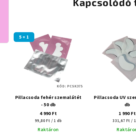
Kapcsolódó 
5 + 1
KÓD:
PCSK375
Pillacsoda fehér szemalátét
Pillacsoda UV sze
- 50 db
db
4 990 Ft
1 990 Ft
Egységár:
Egységár:
99,80 Ft / 1 db
331,67 Ft / 
Raktáron
Raktáro